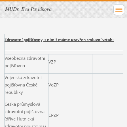
MUDr. Eva Pavláková
Zdravotní pojišťovny, s nimiž máme uzavřen smluvní vztah:
Všeobecná zdravotní
VZP
pojišťovna
Vojenská zdravotní
pojišťovna České
VoZP
republiky
Česká průmyslová
zdravotní pojišťovna
ČPZP
(dříve Hutnická
zdravotní pojišťovna)